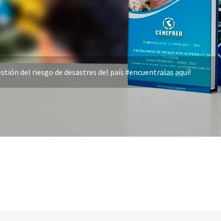
stión del riesgo de desastres del país #encuentralas aquí!