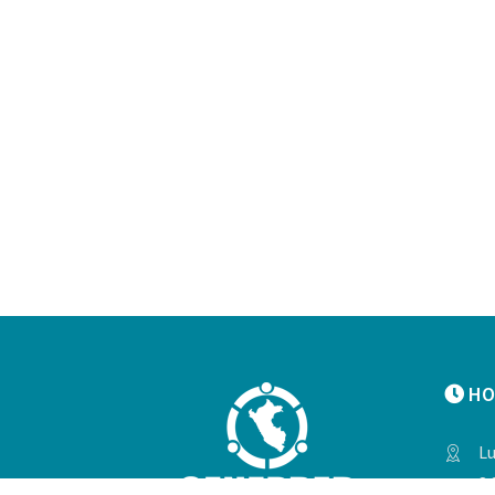
HO
Lu
8: