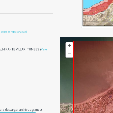
úsquedas relacionadas)
+
Zoom
ALMIRANTE VILLAR, TUMBES
(
Ver en
In
−
Zoom
Out
a descargar archivos grandes