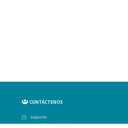
CONTÁCTENOS
soporte-
sigrid@cenepred.gob.pe