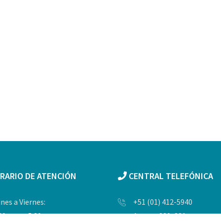
RARIO DE ATENCIÓN
CENTRAL TELEFÓNICA
nes a Viernes:
+51 (01) 412-5940
30 a.m. a 5:30 p.m.
Anexos 330, 331