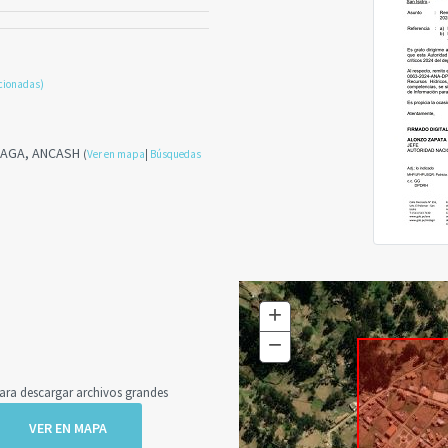
cionadas)
RIAGA, ANCASH
(
Ver en mapa
|
Búsquedas
+
Zoom
In
−
Zoom
Out
a descargar archivos grandes
VER EN MAPA