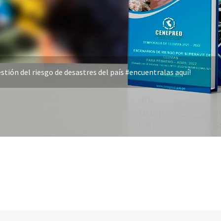
stión del riesgo de desastres del país #encuentralas aquí!