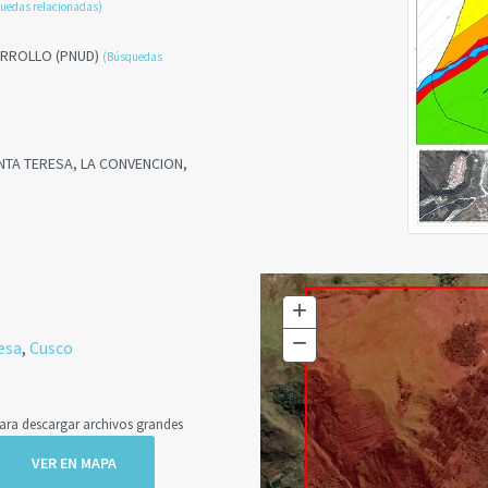
uedas relacionadas)
ARROLLO (PNUD)
(Búsquedas
ANTA TERESA, LA CONVENCION,
+
Zoom
In
−
Zoom
esa
,
Cusco
Out
a descargar archivos grandes
VER EN MAPA