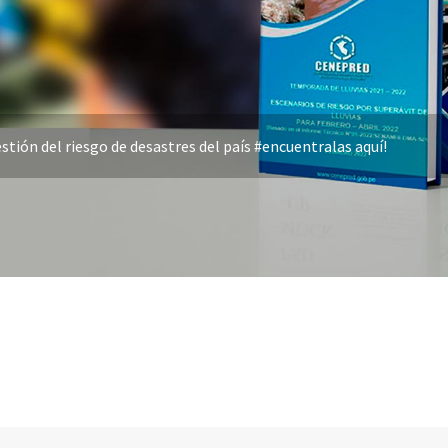
stión del riesgo de desastres del país #encuentralas aquí!