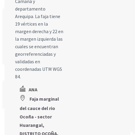
Camaná y
departamento
Arequipa. La faja tiene
19 vértices en la
margen derecha y 22 en
la margen izquierda las
cuales se encuentran
georreferenciadas y
validadas en
coordenadas UTM WGS
84.
ANA
Faja marginal
del cauce del rio
Ocoña - sector
Huarangal,
DISTRITO OCOÑA,