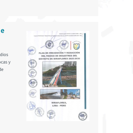
de
edios
ocas y
de