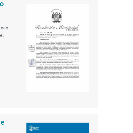
io
iendo
el
de