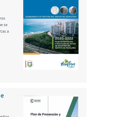
ros
ue se
tas a
de
medios