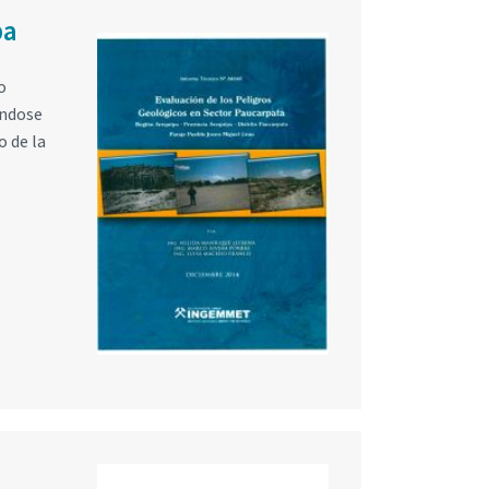
pa
o
ándose
o de la