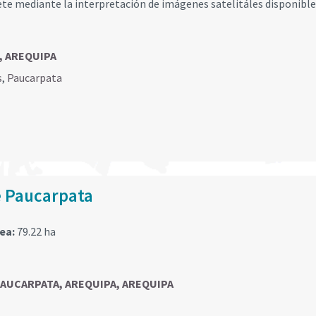
ete mediante la interpretación de imágenes satelitáles disponible
, AREQUIPA
s
,
Paucarpata
e Paucarpata
rea:
79.22 ha
 PAUCARPATA, AREQUIPA, AREQUIPA