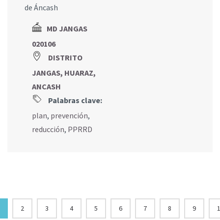
de Áncash
MD JANGAS
020106
DISTRITO
JANGAS, HUARAZ,
ANCASH
Palabras clave:
plan
,
prevención
,
reducción
,
PPRRD
2
3
4
5
6
7
8
9