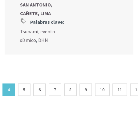
SAN ANTONIO,
CAÑETE, LIMA
Palabras clave:
Tsunami
,
evento
sísmico
,
DHN
4
5
6
7
8
9
10
11
1