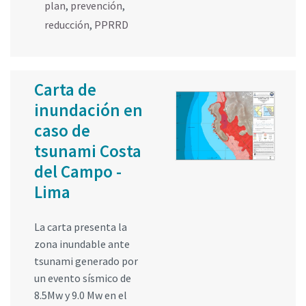
plan
,
prevención
,
reducción
,
PPRRD
Carta de
inundación en
caso de
tsunami Costa
del Campo -
Lima
La carta presenta la
zona inundable ante
tsunami generado por
un evento sísmico de
8.5Mw y 9.0 Mw en el