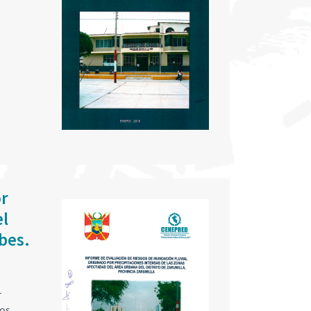
or
el
bes.
-
os,