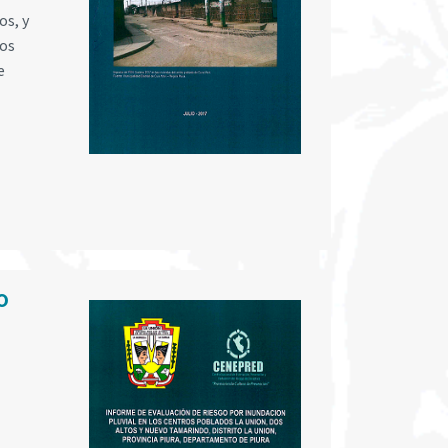
os, y
nos
e
o