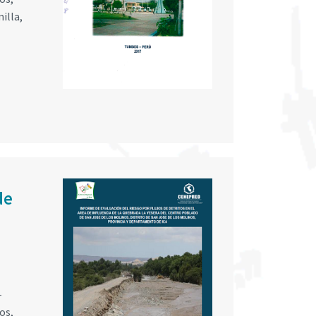
illa,
de
-
os,