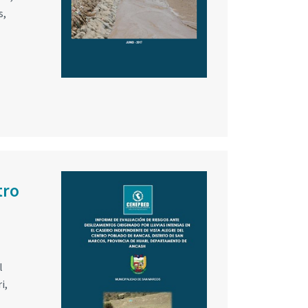
s,
tro
l
i,