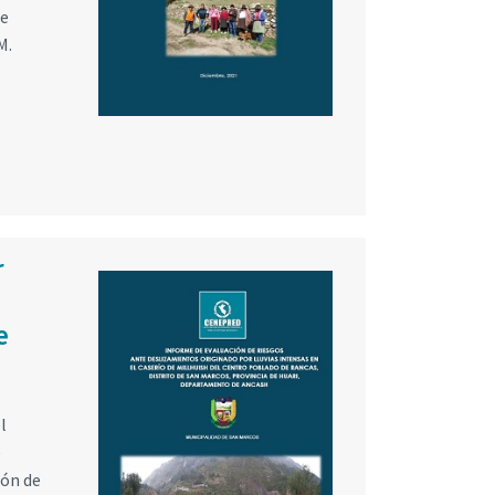
de
M.
r
e
l
e
ión de