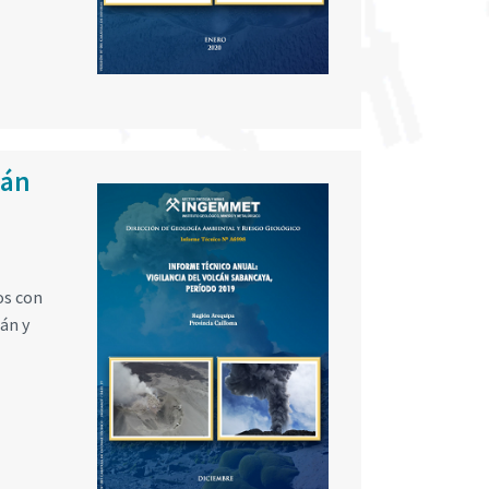
cán
os con
án y