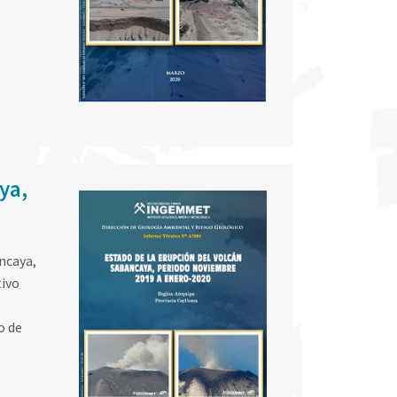
ya,
ancaya,
tivo
o de