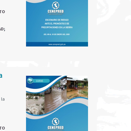
TO
AD
;
a
 la
TO