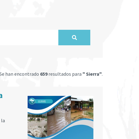
Se han encontrado
659
resultados para
" Sierra"
.
a
 la