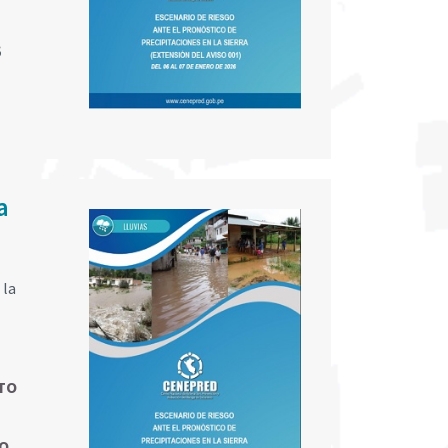
;
a
 la
TO
O