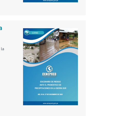
a
 la