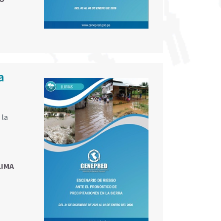
a
 la
LIMA