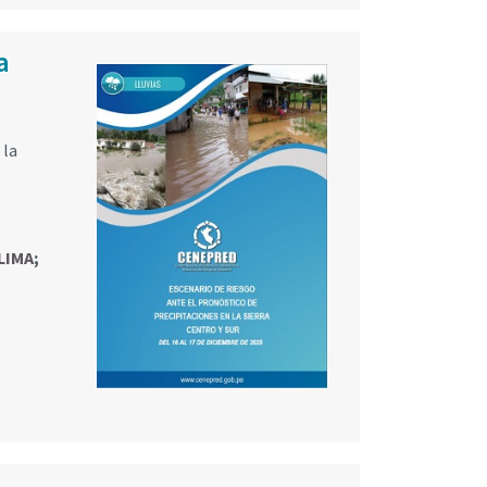
a
 la
LIMA
;