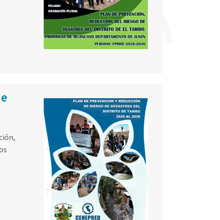
de
ción,
vos