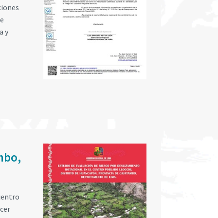
ciones
ue
a y
mbo,
centro
ecer