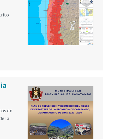
trito
cia
tos en
de la