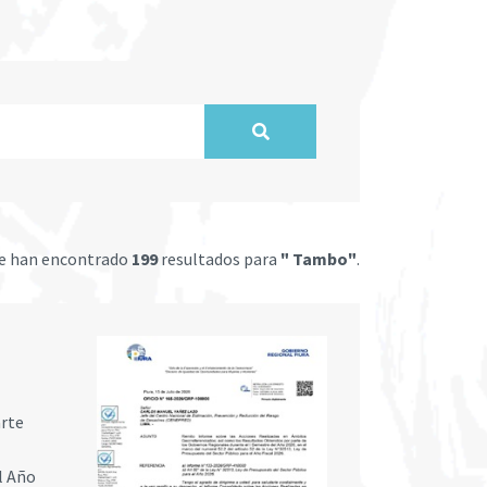
e han encontrado
199
resultados para
" Tambo"
.
arte
el Año