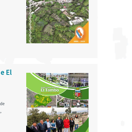
e El
 de
,