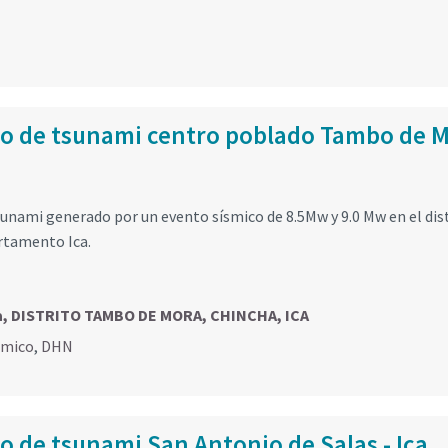
so de tsunami centro poblado Tambo de 
sunami generado por un evento sísmico de 8.5Mw y 9.0 Mw en el dis
rtamento Ica.
a, DISTRITO TAMBO DE MORA, CHINCHA, ICA
smico
,
DHN
o de tsunami San Antonio de Salas - Ica