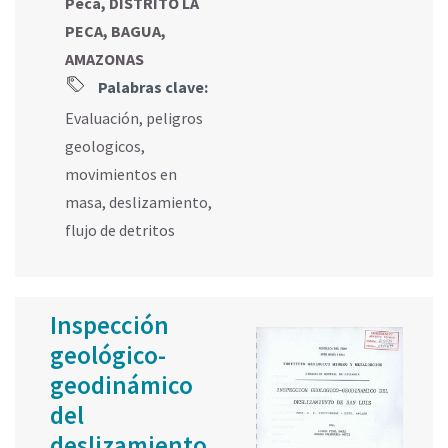
Peca, DISTRITO LA
PECA, BAGUA,
AMAZONAS
Palabras clave:
Evaluación
,
peligros
geologicos
,
movimientos en
masa
,
deslizamiento
,
flujo de detritos
Inspección
geológico-
geodinámico
del
deslizamiento