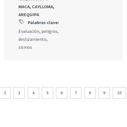
MACA, CAYLLOMA,
AREQUIPA
Palabras clave:
Evaluación
,
peligros
,
deslizamiento
,
sismos
2
3
4
5
6
7
8
9
10