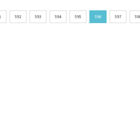
1
592
593
594
595
596
597
59