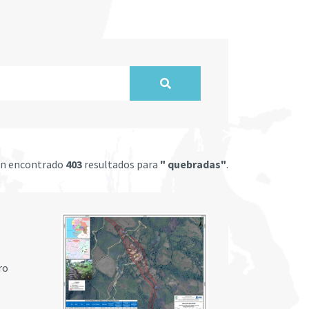
an encontrado
403
resultados para
" quebradas"
.
ro