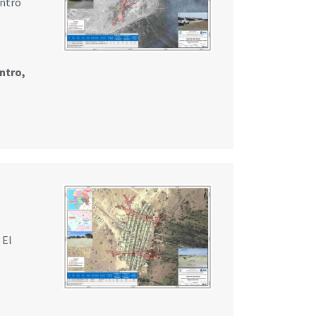
entro
ntro,
 El