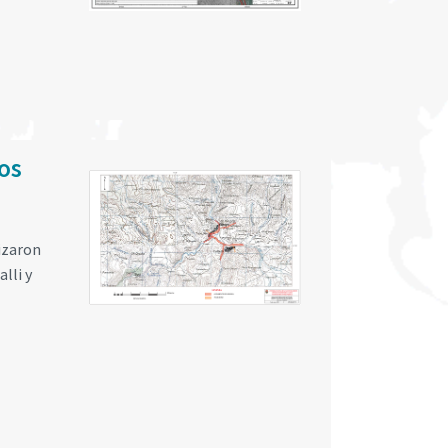
os
izaron
lli y