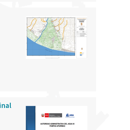
inal
e