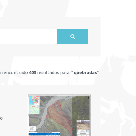
an encontrado
403
resultados para
" quebradas"
.
ro