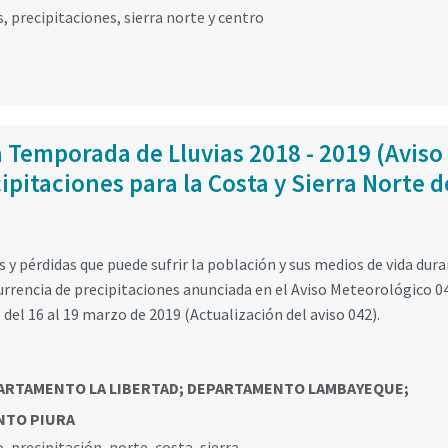
s
,
precipitaciones
,
sierra norte y centro
a Temporada de Lluvias 2018 - 2019 (Aviso
pitaciones para la Costa y Sierra Norte d
 y pérdidas que puede sufrir la población y sus medios de vida dura
urrencia de precipitaciones anunciada en el Aviso Meteorológico 0
 del 16 al 19 marzo de 2019 (Actualización del aviso 042).
ARTAMENTO LA LIBERTAD
;
DEPARTAMENTO LAMBAYEQUE
;
NTO PIURA
o
,
precipitación
,
norte
,
costa
,
sierra