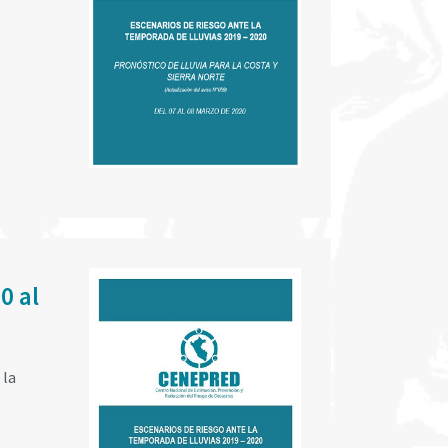
0 al
 la