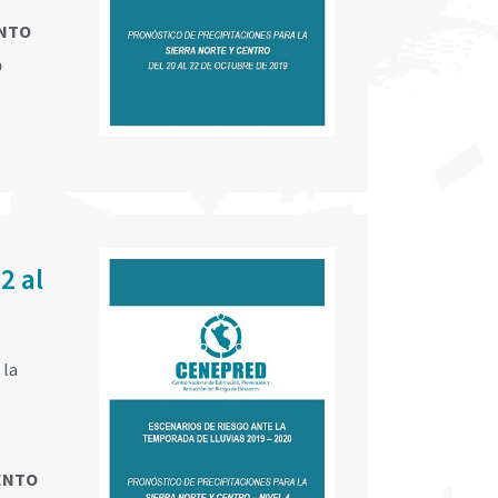
NTO
O
2 al
 la
ENTO