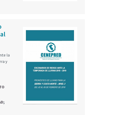
o
al
nte la
rra y
TO
AD
;