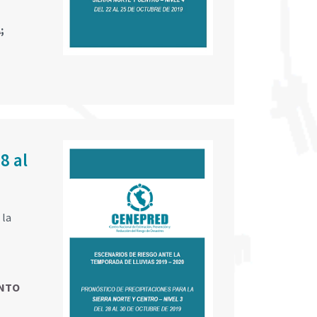
A
;
8 al
 la
NTO