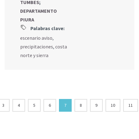
TUMBES
;
DEPARTAMENTO
PIURA
Palabras clave:
escenario aviso
,
precipitaciones
,
costa
norte y sierra
3
4
5
6
7
8
9
10
11