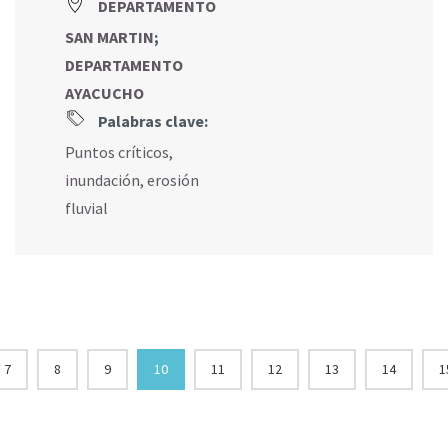
DEPARTAMENTO
SAN MARTIN
;
DEPARTAMENTO
AYACUCHO
Palabras clave:
Puntos críticos
,
inundación
,
erosión
fluvial
7
8
9
10
11
12
13
14
1