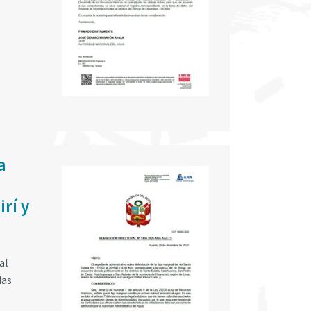
a
rí y
al
das