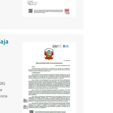
faja
e
26)
la
incia