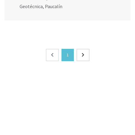
Geotécnica
,
Paucalín
1