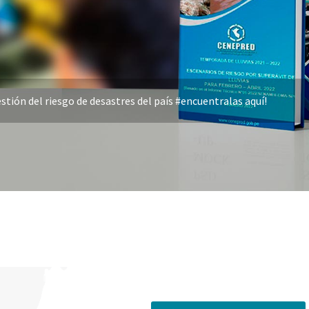
stión del riesgo de desastres del país #encuentralas aquí!