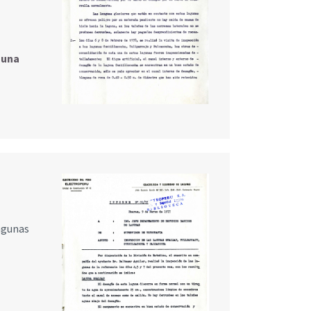
guna
lagunas