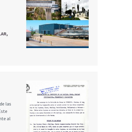
LAR,
de las
Este
nte al