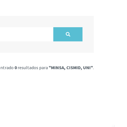
ontrado
0
resultados para
"MINSA, CISMID, UNI"
.