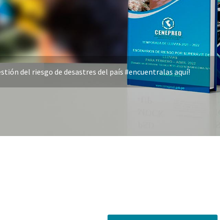
stión del riesgo de desastres del país #encuentralas aquí!