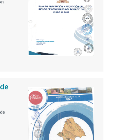
ón
 de
 de