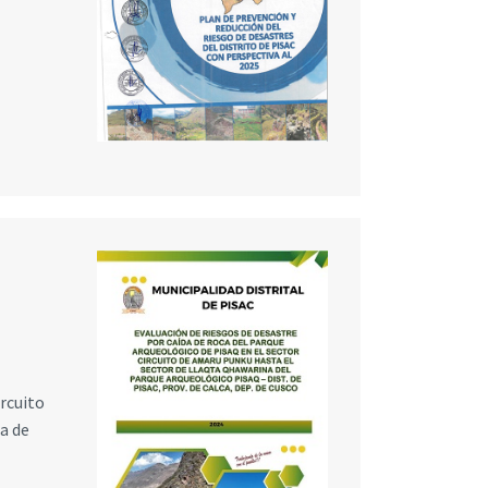
ircuito
a de