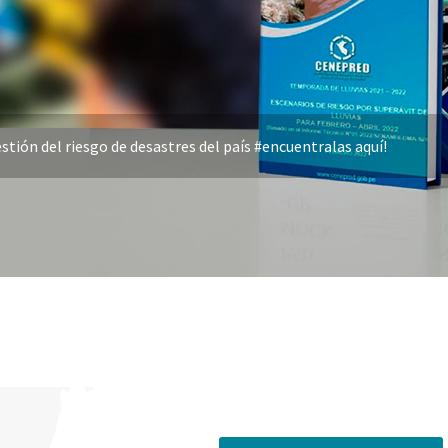
stión del riesgo de desastres del país #encuentralas aquí!