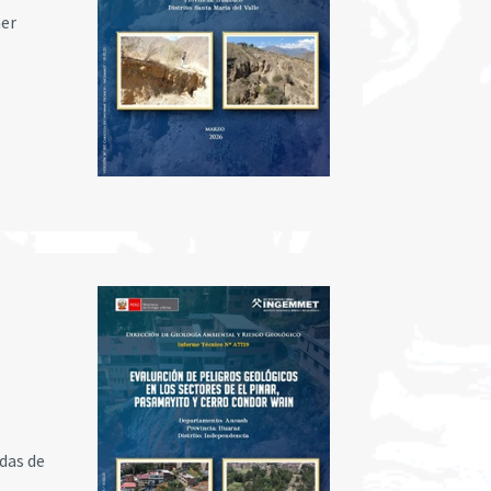
ner
das de