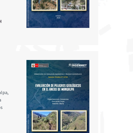
H
alpa,
a
os