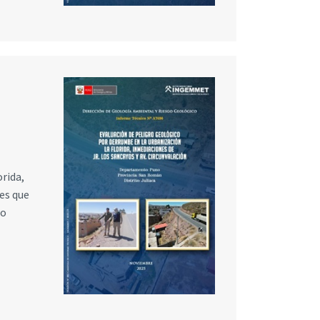
orida,
es que
 o