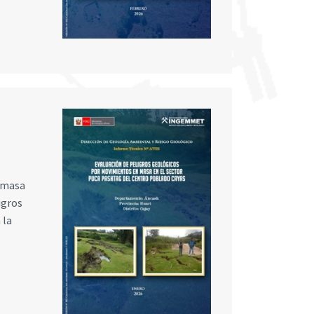
n masa
igros
 la