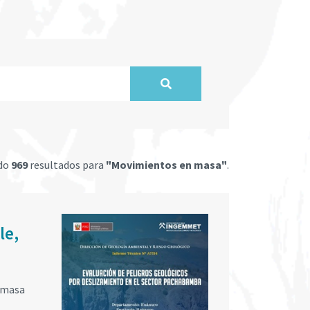
ado
969
resultados para
"Movimientos en masa"
.
le,
n masa