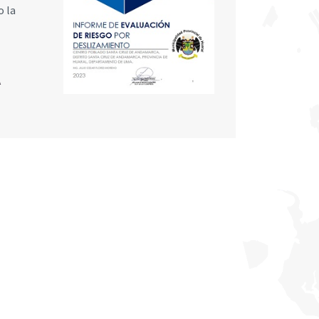
o la
A