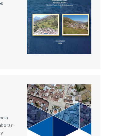
os
ncia
laborar
 y