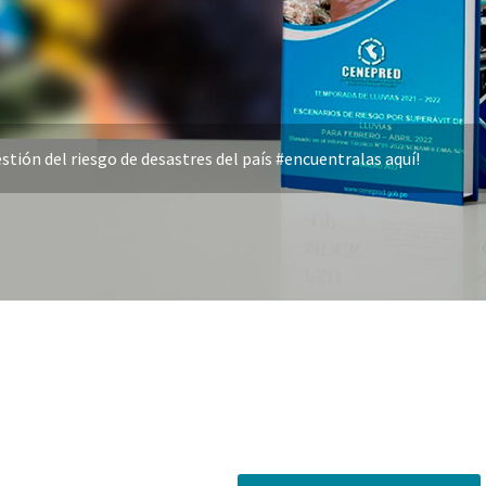
stión del riesgo de desastres del país #encuentralas aquí!