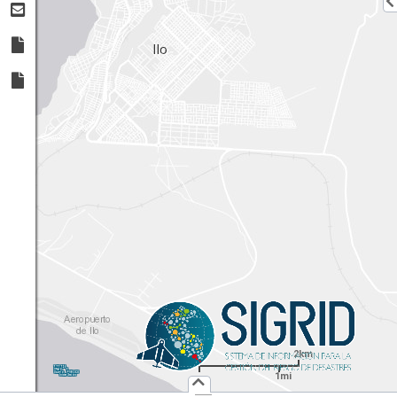
2km
1:
72,224
UTM
X:
Y:
1mi
Usuario :
PUBLICO
Iniciar Sesión