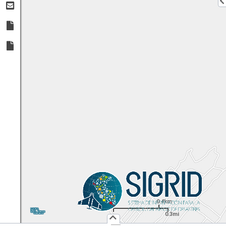
0.4km
1:
18,056
UTM
X:
Y:
0.3mi
Usuario :
PUBLICO
Iniciar Sesión