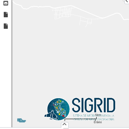
1km
1:
36,112
UTM
X:
Y:
0.6mi
Usuario :
PUBLICO
Iniciar Sesión