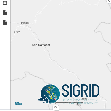
4km
1:
144,448
UTM
X:
Y:
2mi
Usuario :
PUBLICO
Iniciar Sesión