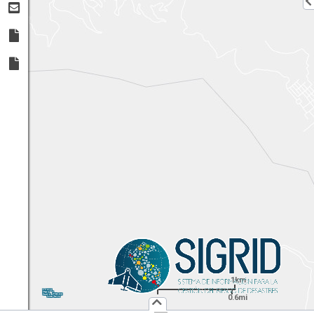
1km
1:
36,112
UTM
X:
Y:
0.6mi
Usuario :
PUBLICO
Iniciar Sesión