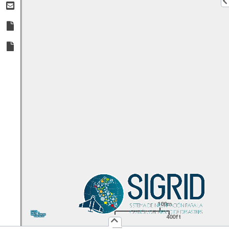
100m
1:
4,514
UTM
X:
Y:
400ft
Usuario :
PUBLICO
Iniciar Sesión