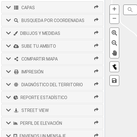
+
Zoom
CAPAS
S
In
−
Zoom
BUSQUEDA POR COORDENADAS
Out
DIBUJOS Y MEDIDAS
SUBE TU AMBITO
COMPARTIR MAPA
IMPRESIÓN
DIAGNÓSTICO DEL TERRITORIO
REPORTE ESTADÍSTICO
STREET VIEW
PERFIL DE ELEVACIÓN
ENVIENOS UN MENSAJE