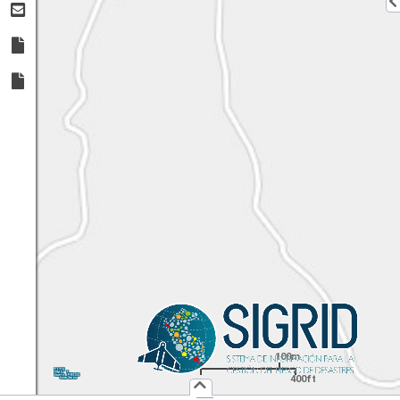
100m
1:
4,514
UTM
X:
Y:
400ft
Usuario :
PUBLICO
Iniciar Sesión