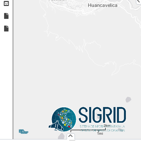
2km
1:
72,224
UTM
X:
Y:
1mi
Usuario :
PUBLICO
Iniciar Sesión