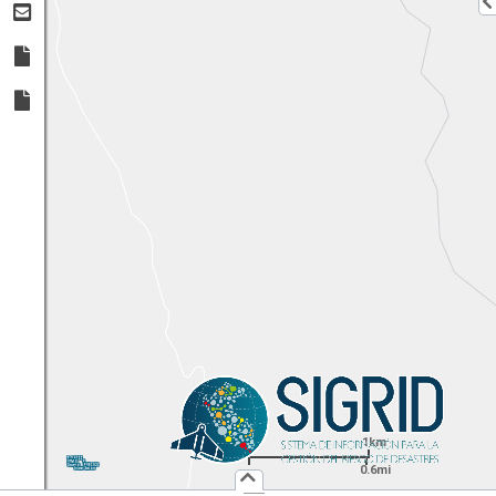
1km
1:
36,112
UTM
X:
Y:
0.6mi
Usuario :
PUBLICO
Iniciar Sesión