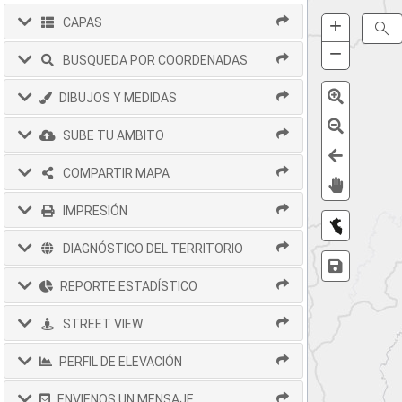
+
Zoom
CAPAS
S
In
−
Zoom
BUSQUEDA POR COORDENADAS
Out
DIBUJOS Y MEDIDAS
SUBE TU AMBITO
COMPARTIR MAPA
IMPRESIÓN
DIAGNÓSTICO DEL TERRITORIO
REPORTE ESTADÍSTICO
STREET VIEW
PERFIL DE ELEVACIÓN
ENVIENOS UN MENSAJE