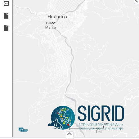
2km
1:
72,224
UTM
X:
Y:
1mi
Usuario :
PUBLICO
Iniciar Sesión