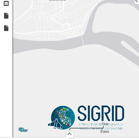
1km
1:
36,112
UTM
X:
Y:
0.6mi
Usuario :
PUBLICO
Iniciar Sesión