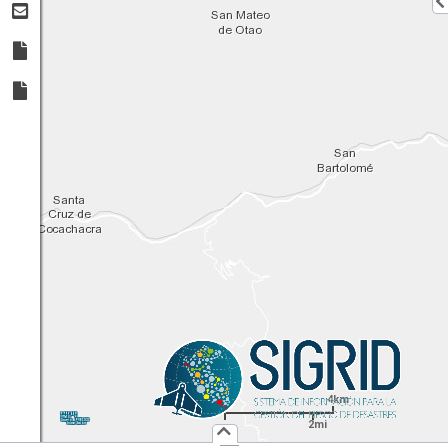
4km
1:
144,448
UTM
X:
Y:
2mi
Usuario :
PUBLICO
Iniciar Sesión