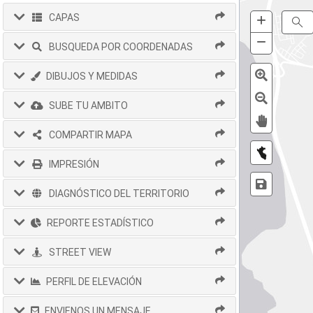
+
Zoom
CAPAS
S
In
−
Zoom
BUSQUEDA POR COORDENADAS
Out
DIBUJOS Y MEDIDAS
SUBE TU AMBITO
COMPARTIR MAPA
IMPRESIÓN
DIAGNÓSTICO DEL TERRITORIO
REPORTE ESTADÍSTICO
STREET VIEW
PERFIL DE ELEVACIÓN
ENVIENOS UN MENSAJE