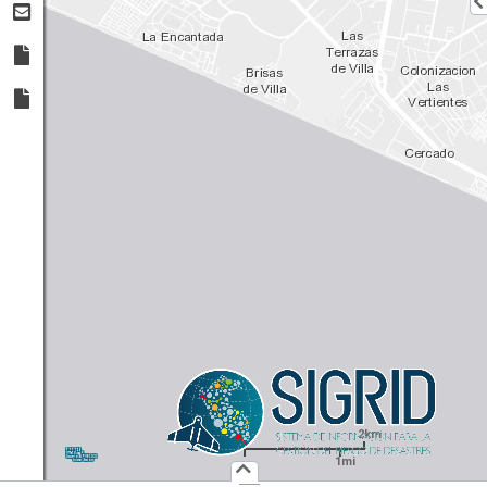
2km
1:
72,224
UTM
X:
Y:
1mi
Usuario :
PUBLICO
Iniciar Sesión