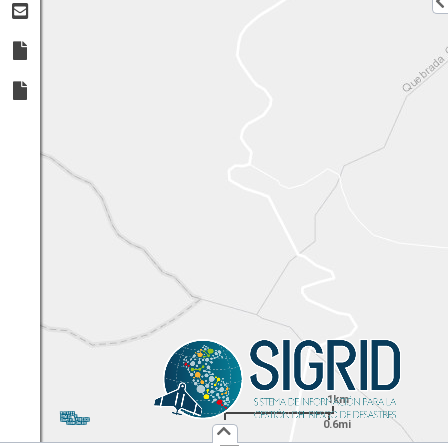
1km
1:
36,112
UTM
X:
Y:
0.6mi
Usuario :
PUBLICO
Iniciar Sesión