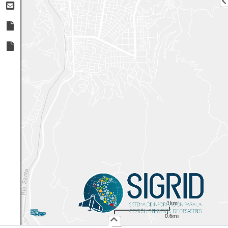
1km
1:
36,112
UTM
X:
Y:
0.6mi
Usuario :
PUBLICO
Iniciar Sesión