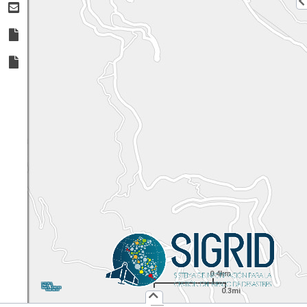
0.4km
1:
18,056
UTM
X:
Y:
0.3mi
Usuario :
PUBLICO
Iniciar Sesión