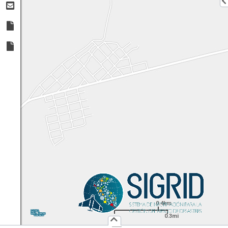
0.4km
1:
18,056
UTM
X:
Y:
0.3mi
Usuario :
PUBLICO
Iniciar Sesión