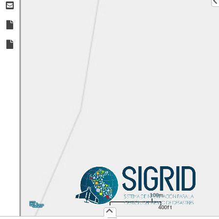
100m
1:
4,514
UTM
X:
Y:
400ft
Usuario :
PUBLICO
Iniciar Sesión