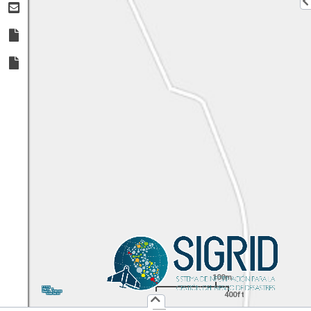
100m
1:
4,514
UTM
X:
Y:
400ft
Usuario :
PUBLICO
Iniciar Sesión