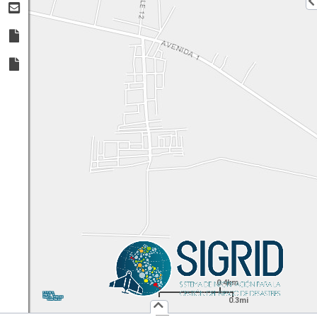
0.4km
1:
18,056
UTM
X:
Y:
0.3mi
Usuario :
PUBLICO
Iniciar Sesión