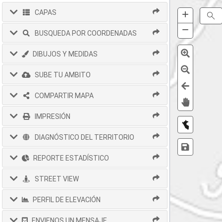
+
Zoom
CAPAS
S
In
−
Zoom
BUSQUEDA POR COORDENADAS
Out
DIBUJOS Y MEDIDAS
SUBE TU AMBITO
COMPARTIR MAPA
IMPRESIÓN
DIAGNÓSTICO DEL TERRITORIO
REPORTE ESTADÍSTICO
STREET VIEW
PERFIL DE ELEVACIÓN
ENVIENOS UN MENSAJE